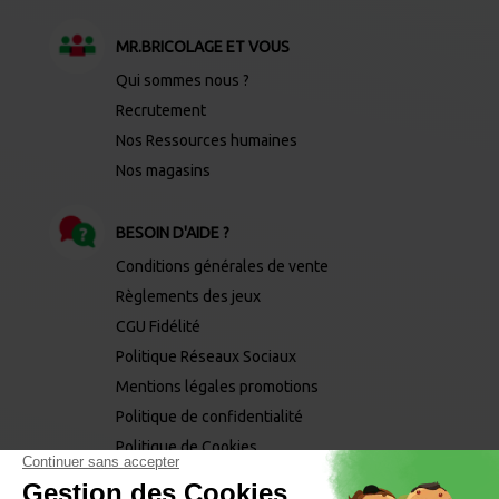
MR.BRICOLAGE ET VOUS
Qui sommes nous ?
Recrutement
Nos Ressources humaines
Nos magasins
BESOIN D'AIDE ?
Conditions générales de vente
Règlements des jeux
CGU Fidélité
Politique Réseaux Sociaux
Mentions légales promotions
Politique de confidentialité
Politique de Cookies
Mentions légales