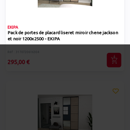
EKIPA
Pack de portes de placard liseret miroir chene jackson
et noir 1200x2500 - EKIPA
Réf : 3170720616304
295,00 €