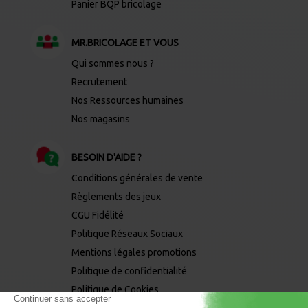
Panier BQP bricolage
MR.BRICOLAGE ET VOUS
Qui sommes nous ?
Recrutement
Nos Ressources humaines
Nos magasins
BESOIN D'AIDE ?
Conditions générales de vente
Règlements des jeux
CGU Fidélité
Politique Réseaux Sociaux
Mentions légales promotions
Politique de confidentialité
Politique de Cookies
Mentions légales