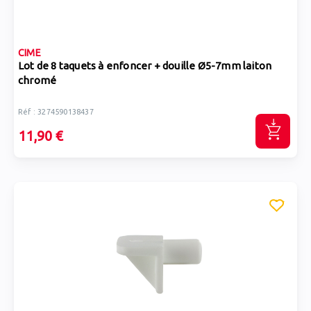
CIME
Lot de 8 taquets à enfoncer + douille Ø5-7mm laiton
chromé
Réf : 3274590138437
11,90 €