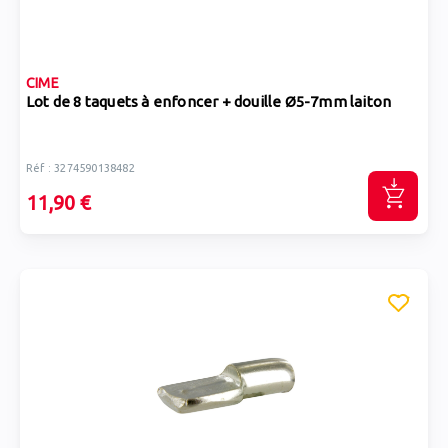
CIME
Lot de 8 taquets à enfoncer + douille Ø5-7mm laiton
Réf : 3274590138482
11,90 €