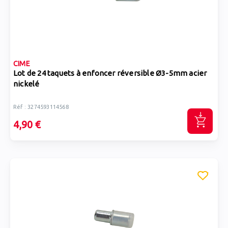
CIME
Lot de 24 taquets à enfoncer réversible Ø3-5mm acier
nickelé
Réf : 3274593114568
4,90 €