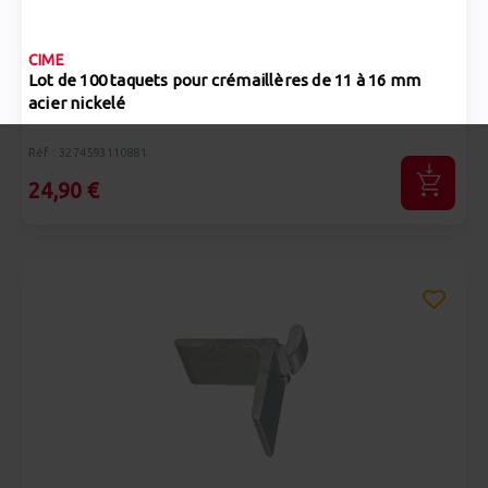
CIME
Lot de 100 taquets pour crémaillères de 11 à 16 mm
acier nickelé
Réf : 3274593110881
24,90 €