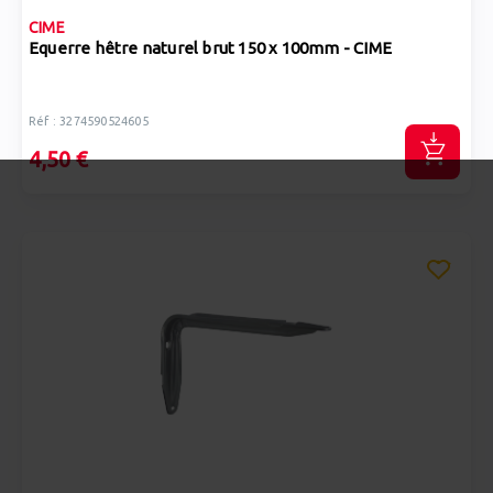
CIME
Equerre hêtre naturel brut 150 x 100mm - CIME
Réf : 3274590524605
4,50 €