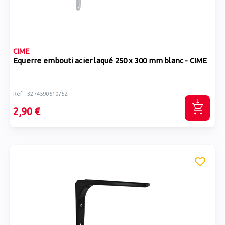
CIME
Equerre embouti acier laqué 250 x 300 mm blanc - CIME
Réf : 3274590510752
2,90 €