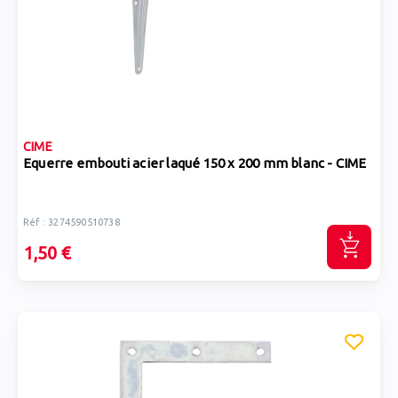
CIME
Equerre embouti acier laqué 150 x 200 mm blanc - CIME
Réf : 3274590510738
1,50 €