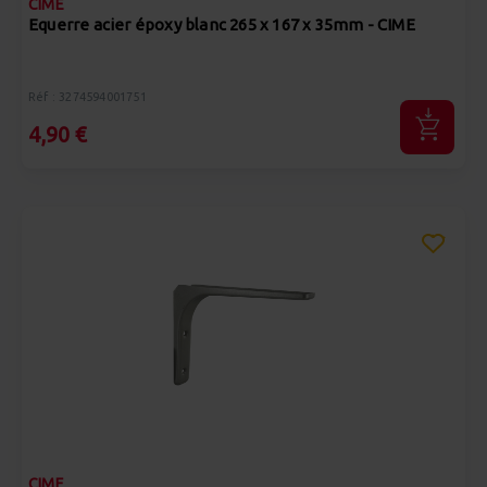
CIME
Equerre acier époxy blanc 265 x 167 x 35mm - CIME
Réf : 3274594001751
4,90 €
CIME