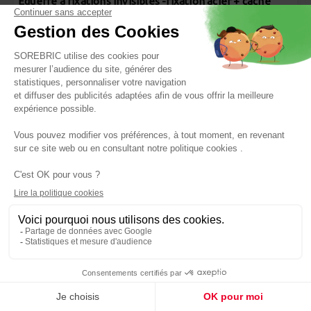
Equerre à fixations invisibles -fixation acier + cache
plastique noir 180 x 114mm - CIME
Réf : 3274590540353
5,30 €
CIME
Panier
Equerre à fixations invisibles -fixation acier + cache