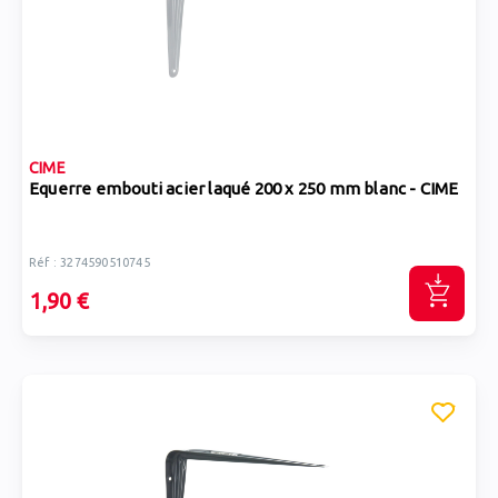
CIME
Equerre embouti acier laqué 200 x 250 mm blanc - CIME
Réf : 3274590510745
1,90 €