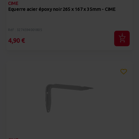
CIME
Equerre acier époxy noir 265 x 167 x 35mm - CIME
Réf : 3274594001805
4,90 €