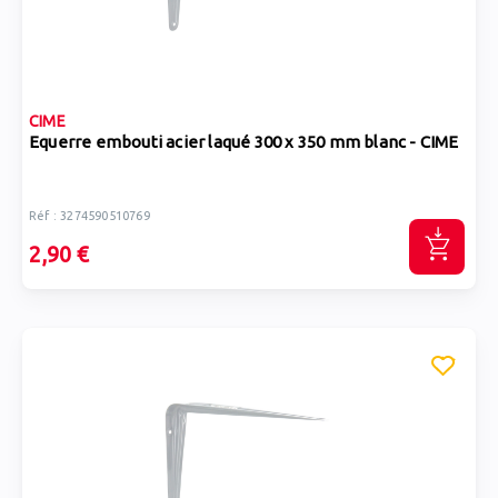
CIME
Equerre embouti acier laqué 300 x 350 mm blanc - CIME
Réf : 3274590510769
2,90 €