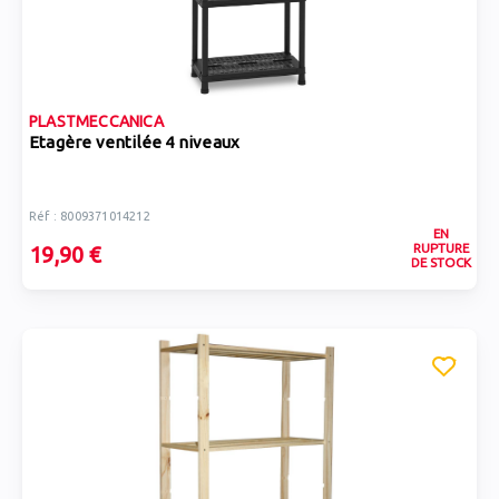
PLASTMECCANICA
Etagère ventilée 4 niveaux
Réf : 8009371014212
EN
RUPTURE
19,90 €
DE STOCK