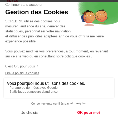
KETER
Etagère Plus 5 tablettes résine 176 x 75 x 32 cm noir -
KETER
Réf : 8013183012618
49,90 €
Panier
DECO SYSTEM