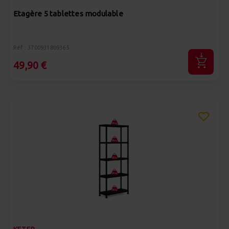
Etagère 5 tablettes modulable
Réf : 3700931809365
49,90 €