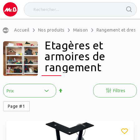
Accueil
Nos produits
Maison
Rangement et dress
Etagères et
armoires de
rangement
Par
ordre
Filtres
décroissant
Page #1