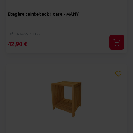
Etagère teinte teck 1 case - MANY
Réf : 3760222721165
42,90 €