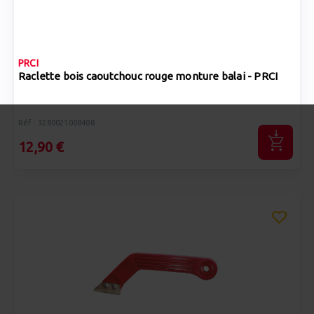
PRCI
Raclette bois caoutchouc rouge monture balai - PRCI
Réf : 3280021008408
12,90 €