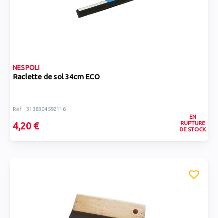
NESPOLI
Raclette de sol 34cm ECO
Réf : 3138304592116
EN
RUPTURE
4,20 €
DE STOCK