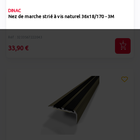
DINAC
Nez de marche strié à vis naturel 36x18/170 - 3M
Réf : 3233567222043
33,90 €