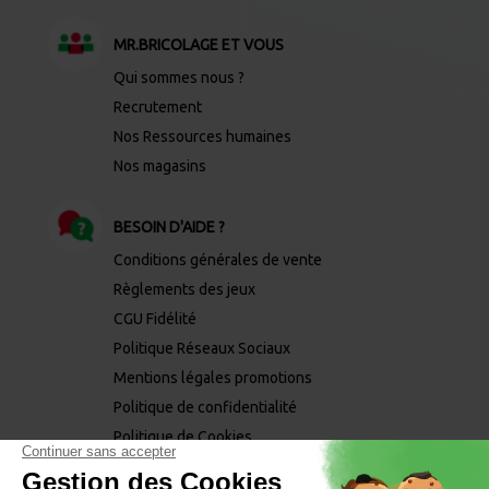
MR.BRICOLAGE ET VOUS
Qui sommes nous ?
Recrutement
Nos Ressources humaines
Nos magasins
BESOIN D'AIDE ?
Conditions générales de vente
Règlements des jeux
CGU Fidélité
Politique Réseaux Sociaux
Mentions légales promotions
Politique de confidentialité
Politique de Cookies
Mentions légales