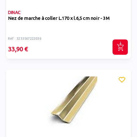
DINAC
Nez de marche à coller L.170 x l.6,5 cm noir - 3M
Réf : 3233567222036
33,90 €