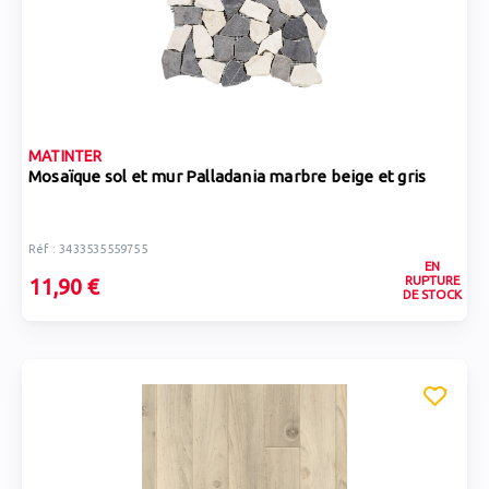
MATINTER
Mosaïque sol et mur Palladania marbre beige et gris
Réf : 3433535559755
EN
RUPTURE
11,90 €
DE STOCK