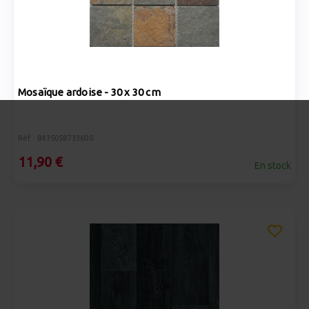
Mosaïque ardoise - 30 x 30 cm
Réf : 8435058733600
11,90 €
En stock