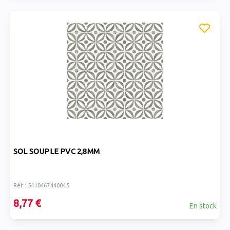
SOL SOUPLE PVC 2,8MM
Réf : 5410467440045
8,77 €
En stock