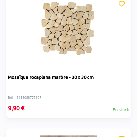
Mosaïque rocaplana marbre - 30 x 30 cm
Réf : 8435058772807
9,90 €
En stock