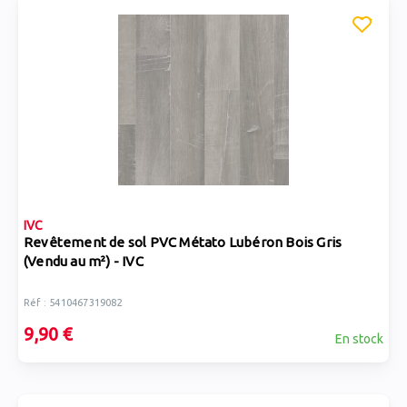
IVC
Revêtement de sol PVC Métato Lubéron Bois Gris
(Vendu au m²) - IVC
Réf : 5410467319082
9,90 €
En stock