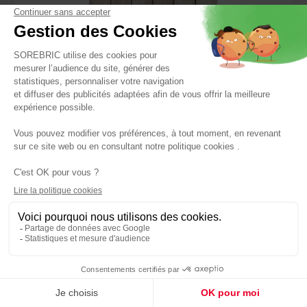
Mosaïque Forest Beige 29x29cm DISTRIMAT
Réf : 8435058782530
13,90 €
En stock
Panier