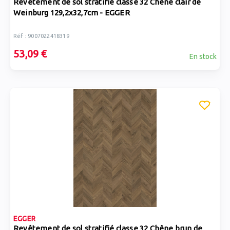
Revêtement de sol stratifié classe 32 Chêne clair de
Weinburg 129,2x32,7cm - EGGER
Réf : 9007022418319
53,09 €
En stock
EGGER
Revêtement de sol stratifié classe 32 Chêne brun de