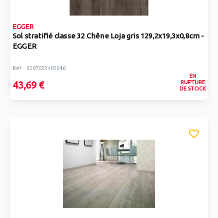
EGGER
Sol stratifié classe 32 Chêne Loja gris 129,2x19,3x0,8cm -
EGGER
Réf : 9007022402646
EN
RUPTURE
43,69 €
DE STOCK