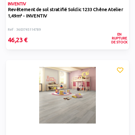
INVENTIV
Revêtement de sol stratifié Solclic 1233 Chêne Atelier
1,49m² - INVENTIV
Réf : 3603745114789
EN
RUPTURE
46,23 €
DE STOCK