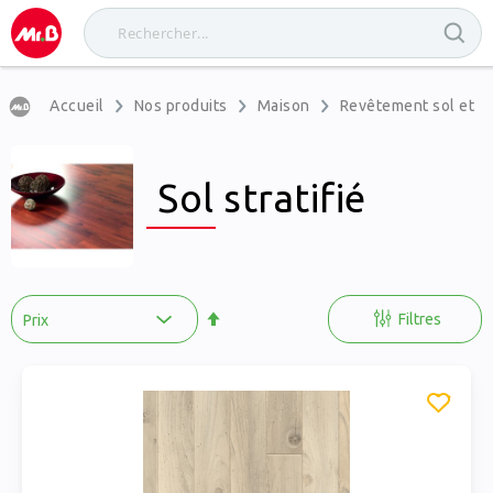
Accueil
Nos produits
Maison
Revêtement sol et m
Sol stratifié
Par
ordre
Filtres
décroissant