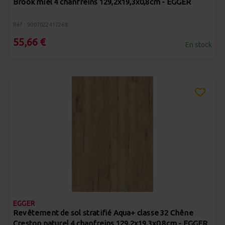
Brook miel 4 chanfreins 129,2x19,3x0,8cm - EGGER
Réf : 9007022417268
55,66 €
En stock
EGGER
Revêtement de sol stratifié Aqua+ classe 32 Chêne
Creston naturel 4 chanfreins 129,2x19,3x0,8cm - EGGER