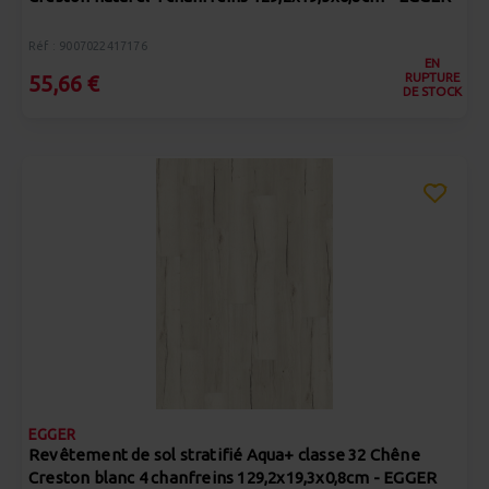
Réf : 9007022417176
EN
RUPTURE
55,66 €
DE STOCK
EGGER
Revêtement de sol stratifié Aqua+ classe 32 Chêne
Creston blanc 4 chanfreins 129,2x19,3x0,8cm - EGGER