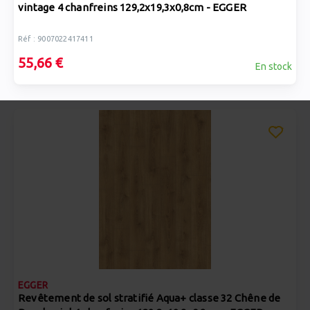
vintage 4 chanfreins 129,2x19,3x0,8cm - EGGER
Réf : 9007022417411
55,66 €
En stock
EGGER
Revêtement de sol stratifié Aqua+ classe 32 Chêne de