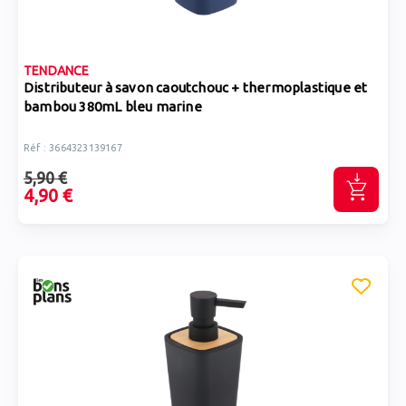
TENDANCE
Distributeur à savon caoutchouc + thermoplastique et
bambou 380mL bleu marine
Réf : 3664323139167
5,90 €
4,90 €