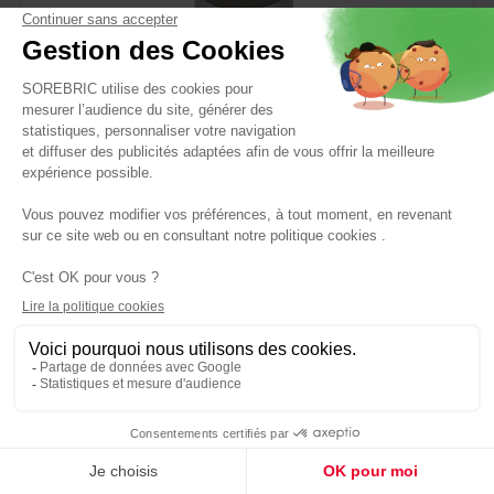
TENDANCE
Distributeur à savon conique 280 mL - taupe
Réf : 3700462434074
4,90 €
Panier