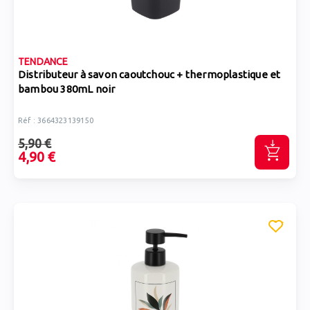
TENDANCE
Distributeur à savon caoutchouc + thermoplastique et
bambou 380mL noir
Réf : 3664323139150
5,90 €
4,90 €