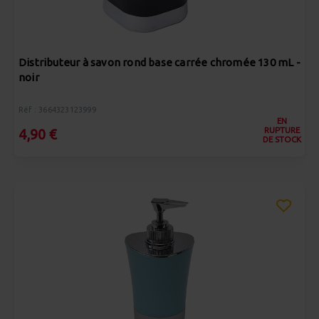
Distributeur à savon rond base carrée chromée 130 mL -
noir
Réf : 3664323123999
EN
RUPTURE
4,90 €
DE STOCK