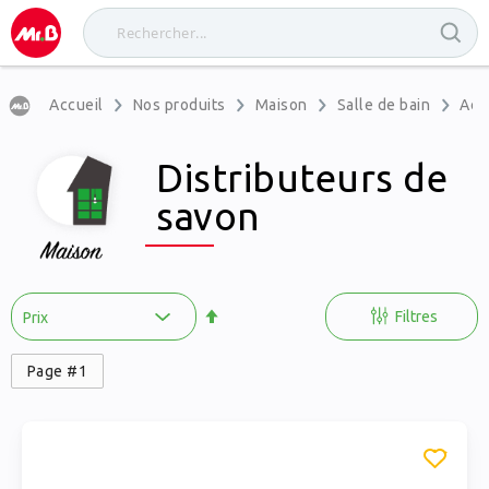
Accueil
Nos produits
Maison
Salle de bain
Acc
Distributeurs de
savon
Par
ordre
Filtres
décroissant
Page #1