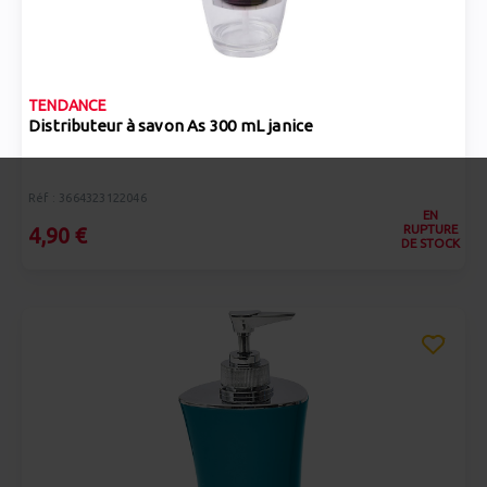
TENDANCE
Distributeur à savon As 300 mL janice
Réf : 3664323122046
EN
RUPTURE
4,90 €
DE STOCK