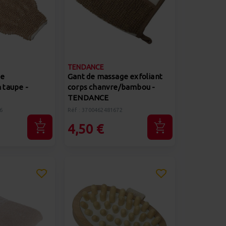
TENDANCE
te
Gant de massage exfoliant
 taupe -
corps chanvre/bambou -
TENDANCE
6
Réf : 3700462481672
4,50 €