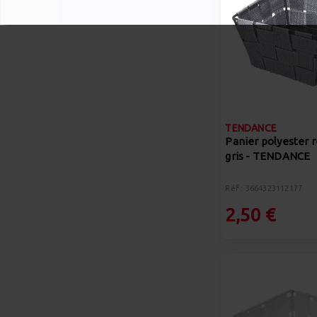
TENDANCE
Panier polyester 
gris - TENDANCE
Réf : 3664323112177
2,50 €