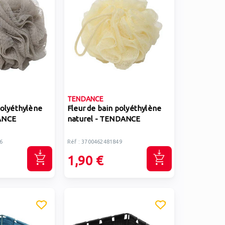
TENDANCE
polyéthylène
Fleur de bain polyéthylène
ANCE
naturel - TENDANCE
6
Réf : 3700462481849
1,90 €