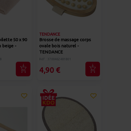
TENDANCE
ilette 50 x 90
Brosse de massage corps
 beige -
ovale bois naturel -
TENDANCE
8
Réf : 3700462481801
4,90 €