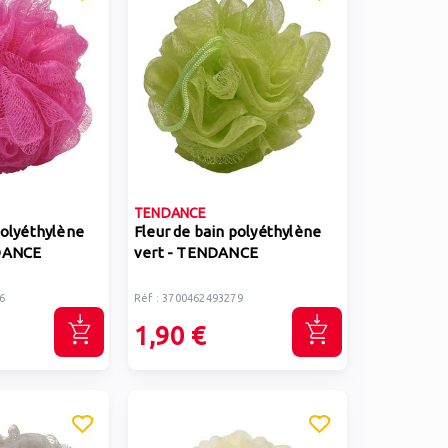
TENDANCE
polyéthylène
Fleur de bain polyéthylène
NDANCE
vert - TENDANCE
6
Réf : 3700462493279
1,90 €