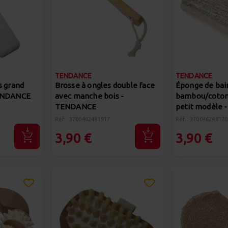
TENDANCE
TENDANCE
s grand
Brosse à ongles double face
Éponge de bai
TENDANCE
avec manche bois -
bambou/coton
TENDANCE
petit modèle
Réf : 3700462481917
Réf : 370046248170
3,90 €
3,90 €