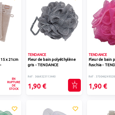
TENDANCE
TENDANCE
e 15 x 21cm
Fleur de bain polyéthylène
Fleur de bain 
-
gris - TENDANCE
fuschia - TE
Réf : 3664323113440
Réf : 370046249328
EN
RUPTURE
1,90 €
1,90 €
DE
STOCK