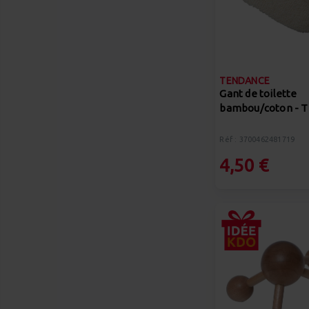
TENDANCE
Gant de toilette
bambou/coton -
Réf : 3700462481719
4,50 €