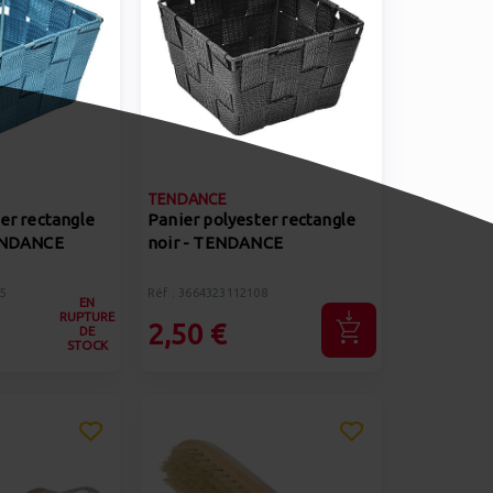
TENDANCE
er rectangle
Panier polyester rectangle
TENDANCE
noir - TENDANCE
5
Réf : 3664323112108
EN
RUPTURE
2,50 €
DE
STOCK