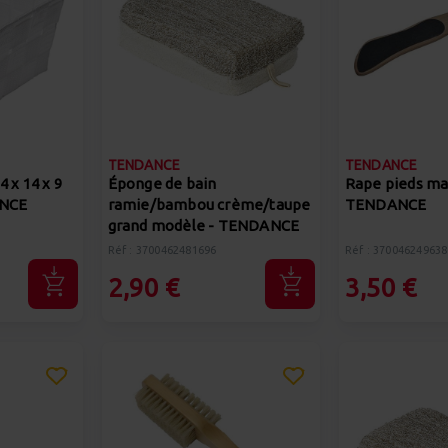
TENDANCE
TENDANCE
4 x 14 x 9
Éponge de bain
Rape pieds ma
ANCE
ramie/bambou crème/taupe
TENDANCE
grand modèle - TENDANCE
Réf : 3700462481696
Réf : 370046249638
2,90 €
3,50 €