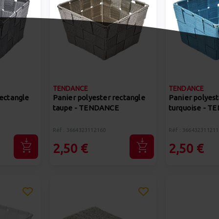
TENDANCE
TENDANCE
rectangle
Panier polyester rectangle
Panier polyest
taupe - TENDANCE
turquoise - 
Réf : 3664323112160
Réf : 366432311211
2,50 €
2,50 €