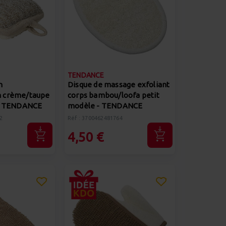
TENDANCE
n
Disque de massage exfoliant
 crème/taupe
corps bambou/loofa petit
 - TENDANCE
modèle - TENDANCE
2
Réf : 3700462481764
4,50 €