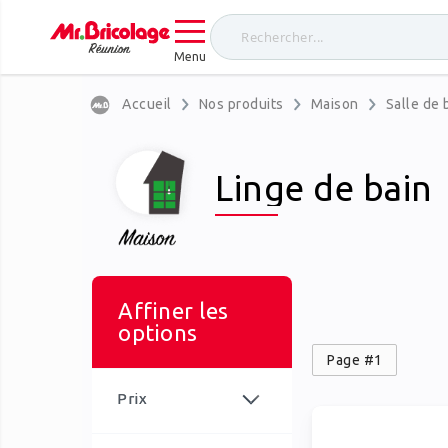
Menu
Accueil
Nos produits
Maison
Salle de 
Linge de bain
Affiner les
options
Page #1
Prix
article
0,00 €
-
9,99 €
43