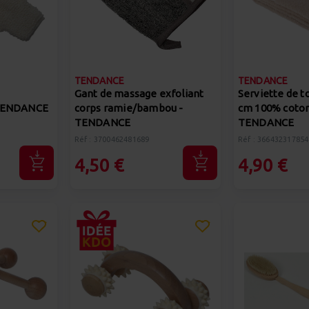
TENDANCE
TENDANCE
Gant de massage exfoliant
Serviette de to
 TENDANCE
corps ramie/bambou -
cm 100% coton
TENDANCE
TENDANCE
Réf : 3700462481689
Réf : 366432317854
4,50 €
4,90 €