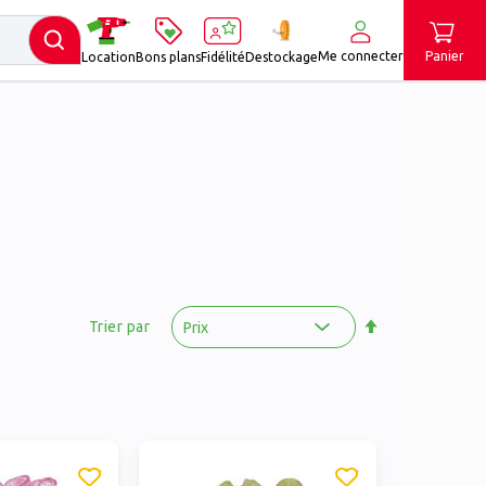
Me connecter
Panier
Location
Bons plans
Fidélité
Destockage
Par
ordre
Trier par
décroissant