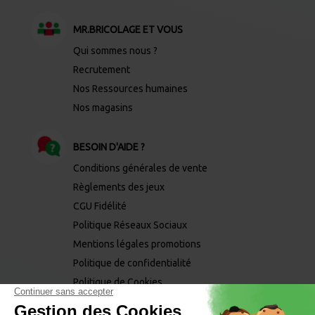
MR.BRICOLAGE ET VOUS
Qui sommes nous ?
Recrutement
Nos Ressources humaines
Nos magasins
BESOIN D'AIDE ?
Conditions générales de vente
Règlements des jeux
CGU Fidélité
Politique Réseaux Sociaux
Mentions légales promotions
Politique de confidentialité
Politique de Cookies
Mentions légales