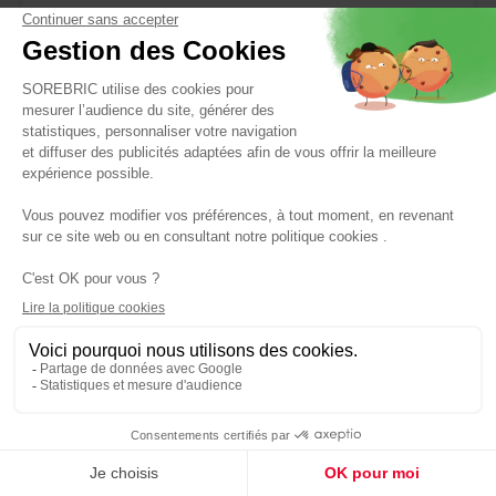
Réf : 3603744473771
309,00 €
INVENTIV
Receveur extra plat Mia 100x80x3cm Noir Texture
ardoise - INVENTIV
Panier