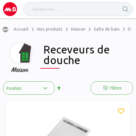
Accueil
Nos produits
Maison
Salle de bain
Dou
Receveurs de
douche
Par
ordre
Filtres
décroissant