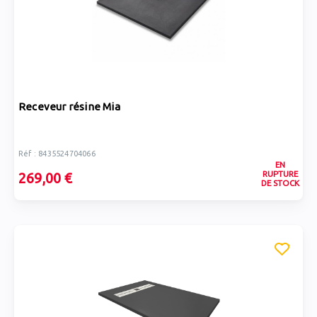
Receveur résine Mia
Réf : 8435524704066
EN
RUPTURE
269,00 €
DE STOCK