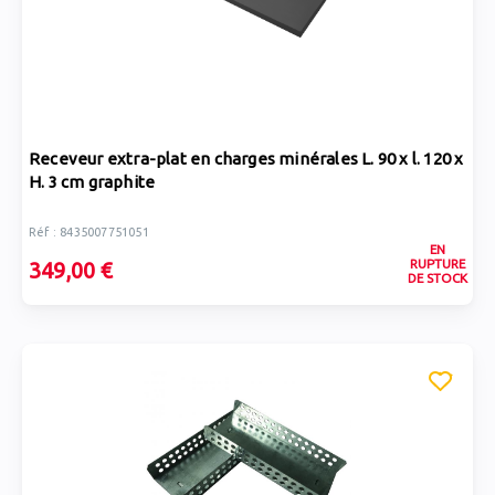
Receveur extra-plat en charges minérales L. 90 x l. 120 x
H. 3 cm graphite
Réf : 8435007751051
EN
RUPTURE
349,00 €
DE STOCK