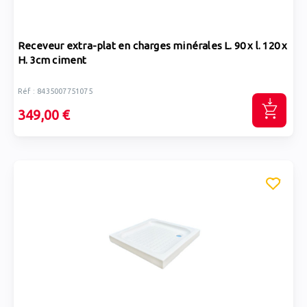
Receveur extra-plat en charges minérales L. 90 x l. 120 x
H. 3cm ciment
Réf : 8435007751075
349,00 €