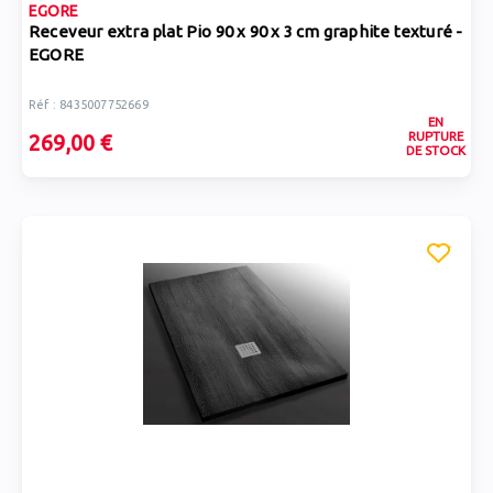
EGORE
Receveur extra plat Pio 90 x 90 x 3 cm graphite texturé -
EGORE
Réf : 8435007752669
EN
RUPTURE
269,00 €
DE STOCK