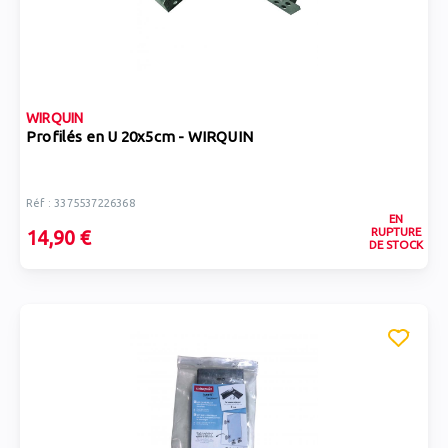
WIRQUIN
Profilés en U 20x5cm - WIRQUIN
Réf : 3375537226368
EN
RUPTURE
14,90 €
DE STOCK