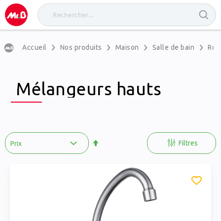
Accueil
Nos produits
Maison
Salle de bain
Robi
Mélangeurs hauts
Par
ordre
Filtres
décroissant