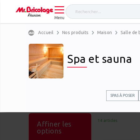
Menu
Accueil
Nos produits
Maison
Salle de 
Spa et sauna
SPAS À POSER
14
articles
Affiner les
options