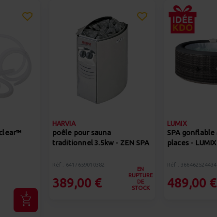
HARVIA
LUMIX
wclear™
poêle pour sauna
SPA gonflable
traditionnel 3.5kw - ZEN SPA
places - LUMIX
Réf : 6417659010382
Réf : 366462524434
EN
RUPTURE
389,00 €
489,00 €
DE
STOCK