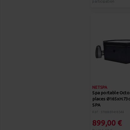
participation
NETSPA
Spa portable Octo
places Ø165xH.73
SPA
Réf : 3700691416544
899,00 €