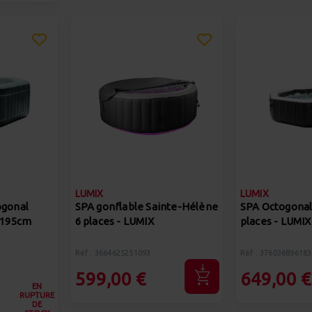
LUMIX
LUMIX
ogonal
SPA gonflable Sainte-Hélène
SPA Octogonal
 Ø195cm
6 places - LUMIX
places - LUMIX
Réf : 3664625251093
Réf : 376036896183
599,00 €
649,00 €
EN
RUPTURE
DE