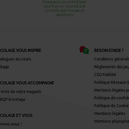
Paiement par carte bleue
sans frais et sécurisé par
contrôle anti-fraude et
certificats
ICOLAGE VOUS INSPIRE
BESOIN D'AIDE ?
talogues en cours
Conditions général
ckage
Règlements des je
CGU Fidélité
Politique Réseaux 
ICOLAGE VOUS ACCOMPAGNE
Mentions légales 
rvices de votre magasin
Politique de confide
 BQP bricolage
Politique de Cooki
Mentions légales
ICOLAGE ET VOUS
Mentions phytoph
mmes nous ?