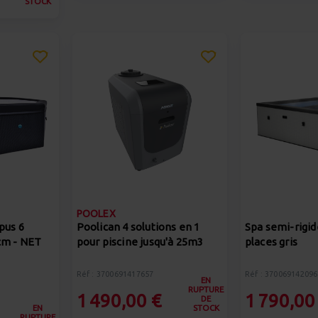
STOCK
POOLEX
pus 6
Poolican 4 solutions en 1
Spa semi-rigi
cm - NET
pour piscine jusqu'à 25m3
places gris
Réf : 3700691417657
Réf : 370069142096
EN
RUPTURE
1 490,00 €
1 790,00
DE
EN
STOCK
RUPTURE