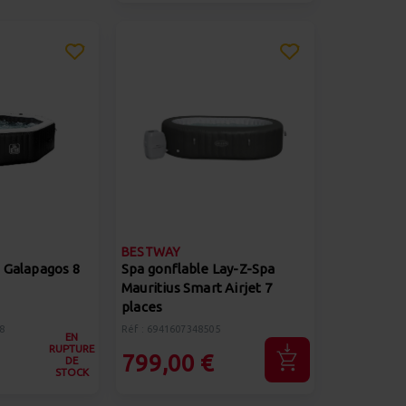
BESTWAY
 Galapagos 8
Spa gonflable Lay-Z-Spa
Mauritius Smart Airjet 7
places
8
Réf : 6941607348505
EN
RUPTURE
799,00 €
DE
STOCK