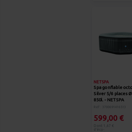
NETSPA
Spa gonflable oct
Silver 5/6 places
850l. - NETSPA
Réf : 3700691416513
599,00 €
Dont 1,67 €
d'éco-