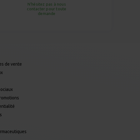
N’hésitez pas à nous
contacter pour toute
demande
es de vente
ux
Sociaux
promotions
ntialité
es
armaceutiques