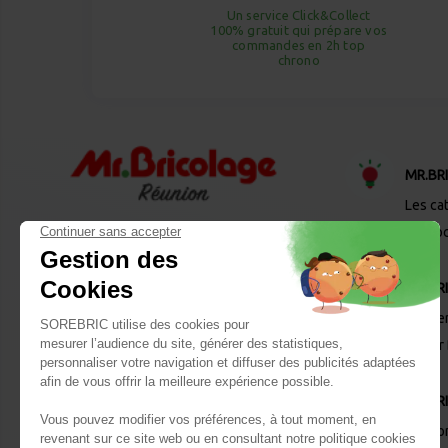
Un service Click&Collect
100% gratuit qui prépare vos
commandes en 2h top
chrono
MR.BR
Les ca
Desto
MR.BR
Les se
Panier
MR.BR
Qui so