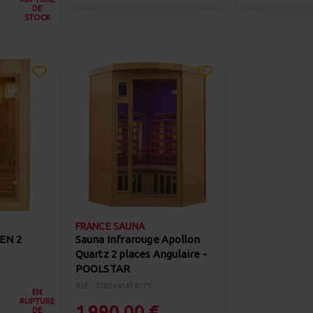
DE
STOCK
FRANCE SAUNA
ZEN 2
Sauna Infrarouge Apollon
Quartz 2 places Angulaire -
POOLSTAR
Réf : 3700691414175
EN
RUPTURE
1 990,00 €
DE