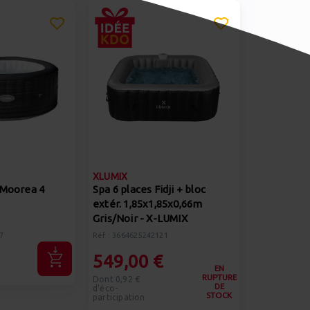
XLUMIX
 Moorea 4
Spa 6 places Fidji + bloc
extér. 1,85x1,85x0,66m
Gris/Noir - X-LUMIX
7
Réf : 3664625242121
549,00 €
EN
RUPTURE
Dont 0,92 €
DE
d'éco-
STOCK
participation