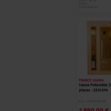
Dont 1,67 €
d'éco-
participation
FRANCE SAUNA
Sauna Finlandais 
places - ZEN SPA
Réf : 3700691400598
1 890,00 €