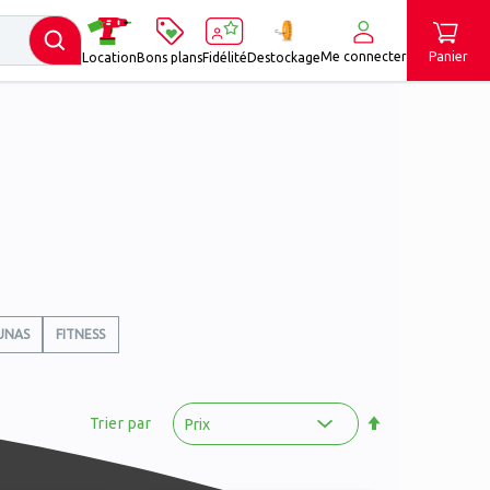
Me connecter
Panier
Location
Bons plans
Fidélité
Destockage
UNAS
FITNESS
Par
ordre
Trier par
décroissant