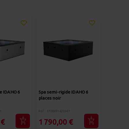
de IDAHO 6
Spa semi-rigide IDAHO 6
places noir
1
Réf : 3700691420947
 €
1 790,00 €