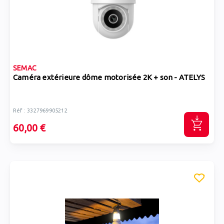
SEMAC
Caméra extérieure dôme motorisée 2K + son - ATELYS
Réf : 3327969905212
60,00 €