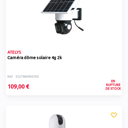
ATELYS
Caméra dôme solaire 4g 2k
Réf : 3327969905700
EN
RUPTURE
109,00 €
DE STOCK