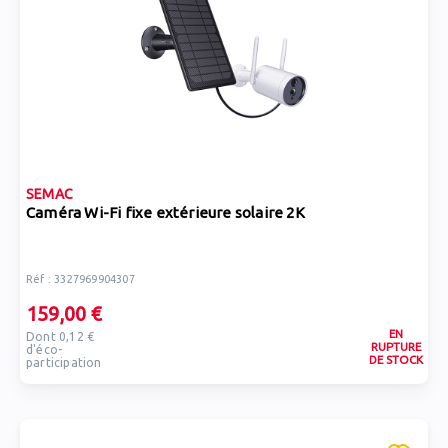
SEMAC
Caméra Wi-Fi fixe extérieure solaire 2K
Réf : 3327969904307
159,00 €
EN
Dont 0,12 €
RUPTURE
d'éco-
DE STOCK
participation