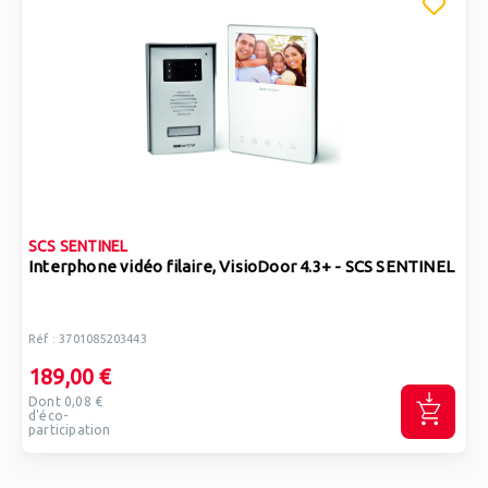
SCS SENTINEL
Interphone vidéo filaire, VisioDoor 4.3+ - SCS SENTINEL
Réf : 3701085203443
189,00 €
Dont 0,08 €
d'éco-
participation