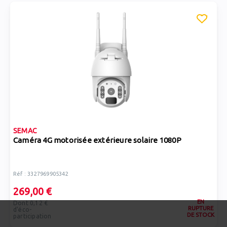
SEMAC
Caméra 4G motorisée extérieure solaire 1080P
Réf : 3327969905342
269,00 €
EN
Dont 0,12 €
RUPTURE
d'éco-
DE STOCK
participation