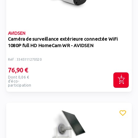
AVIDSEN
Caméra de surveillance extérieure connectée WiFi
1080P full HD HomeCam WR - AVIDSEN
Réf : 3345111270520
76,90 €
Dont 0,06 €
d'éco-
participation