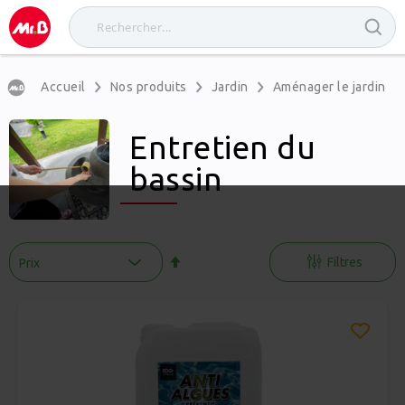
Accueil
Nos produits
Jardin
Aménager le jardin
Entretien du
bassin
Par
ordre
Filtres
décroissant