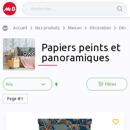
Accueil
Nos produits
Maison
Décoration
Décor
Papiers peints et
panoramiques
Par
ordre
Filtres
décroissant
Page #1