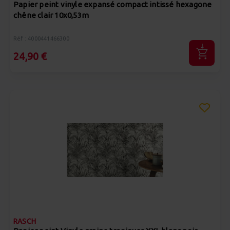
Papier peint vinyle expansé compact intissé hexagone
chêne clair 10x0,53m
Réf : 4000441466300
24,90 €
RASCH