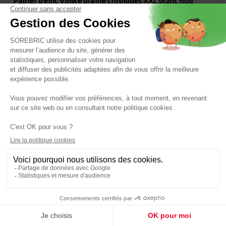
Papier peint Vinyle graine tropiques XXL blanc noir
10x0,53m
Réf : 4000441478013
24,90 €
RASCH
Panier
Papier peint vinyle expansé compact intissé palmettes