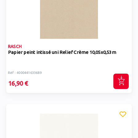
RASCH
Papier peint intissé uni Relief Crème 10,05x0,53m
Réf : 4000441633689
16,90 €