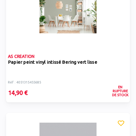
AS CREATION
Papier peint vinyl intissé Bering vert lisse
Réf : 4051315455685
EN
RUPTURE
14,90 €
DE STOCK