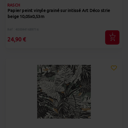
RASCH
Papier peint vinyle grainé sur intissé Art Déco strie
beige 10,05x0,53m
Réf : 4000441689716
24,90 €