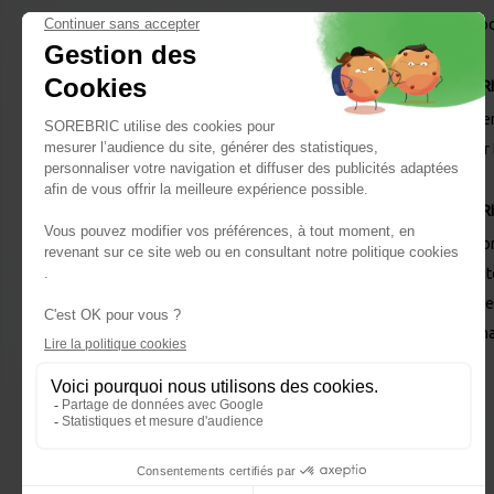
Desto
MR.BR
Les se
Panier
MR.BR
Qui so
Recru
Retrouvez nous
Nos Re
sur vos réseaux !
Nos ma