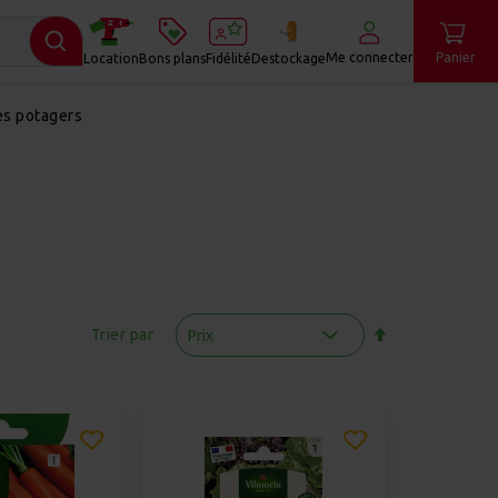
Me connecter
Panier
Location
Bons plans
Fidélité
Destockage
es potagers
Par
ordre
Trier par
décroissant