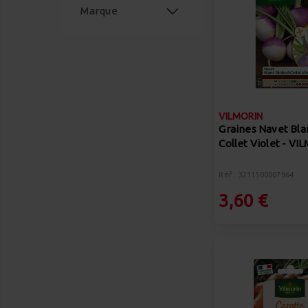
Marque
article
VILMORIN
6
VILMORIN
Graines Navet Bla
Collet Violet - V
Réf : 3211500007964
3,60 €