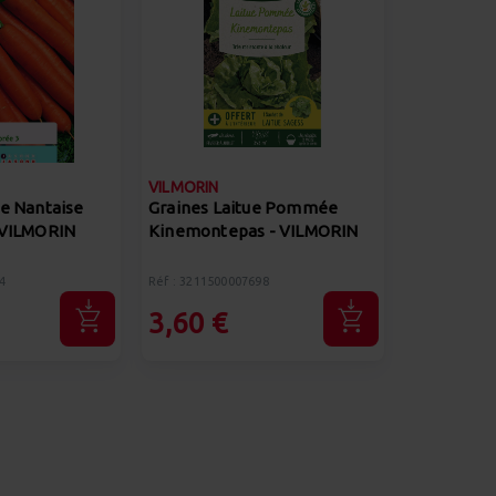
VILMORIN
te Nantaise
Graines Laitue Pommée
 VILMORIN
Kinemontepas - VILMORIN
4
Réf : 3211500007698
3,60 €