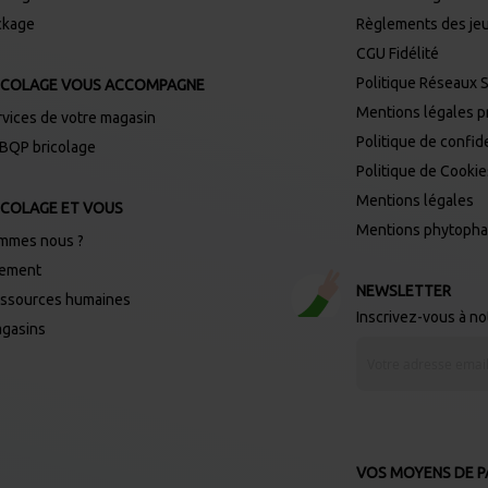
ckage
Règlements des je
CGU Fidélité
Politique Réseaux 
ICOLAGE VOUS ACCOMPAGNE
Mentions légales 
rvices de votre magasin
Politique de confide
 BQP bricolage
Politique de Cooki
Mentions légales
ICOLAGE ET VOUS
Mentions phytoph
mmes nous ?
tement
NEWSLETTER
ssources humaines
Inscrivez-vous à n
gasins
I
n
s
c
r
i
p
t
i
VOS MOYENS DE PA
o