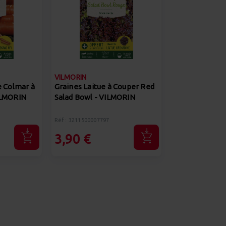
VILMORIN
e Colmar à
Graines Laitue à Couper Red
ILMORIN
Salad Bowl - VILMORIN
Réf : 3211500007797
3,90 €