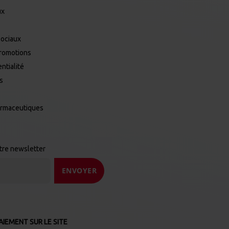
ux
Sociaux
promotions
ntialité
es
armaceutiques
otre newsletter
ENVOYER
IEMENT SUR LE SITE