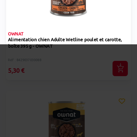
OWNAT
Alimentation chien Adulte Wetline poulet et carotte,
boîte 395 g - OWNAT
Réf : 8429037030088
5,30 €