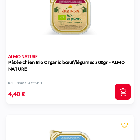
ALMO NATURE
Pâtée chien Bio Organic bœuf/légumes 300gr - ALMO
NATURE
Réf : 8001154122411
4,40 €