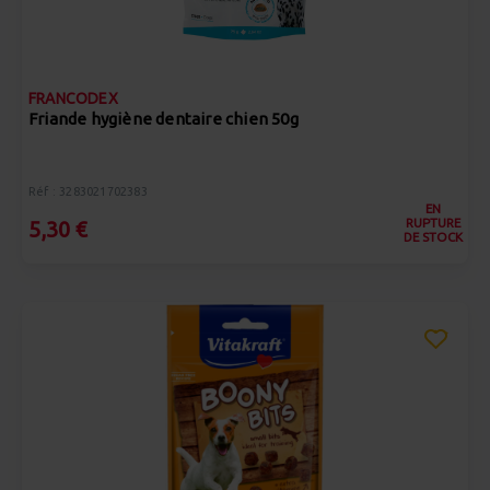
FRANCODEX
Friande hygiène dentaire chien 50g
Réf : 3283021702383
EN
RUPTURE
5,30 €
DE STOCK