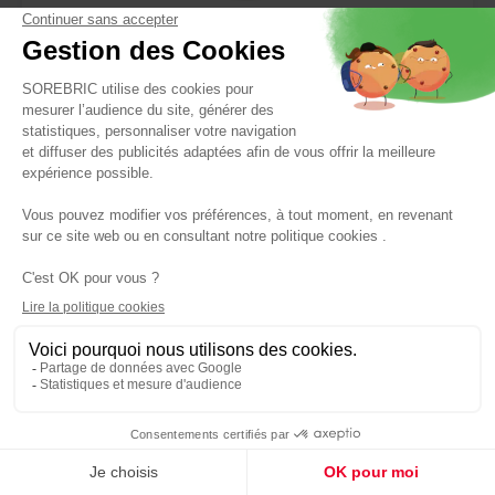
CARNILOVE
Pâtée chien cerf/renne 400gr - CARNILOVE
Réf : 8595602529292
EN
RUPTURE
5,90 €
DE STOCK
Panier