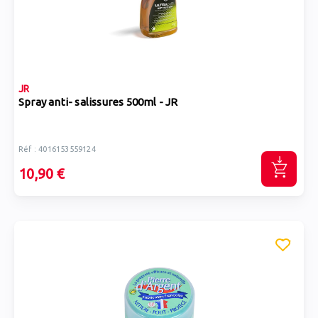
JR
Spray anti- salissures 500ml - JR
Réf : 4016153559124
10,90 €