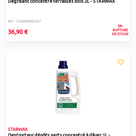
Dégrisant concentré terrasses bois 2L - STARWAX
Réf : 3365000003367
EN
RUPTURE
36,90 €
DE STOCK
STARWAX
Destructeur dépôts verts concentré à diluer 1L -