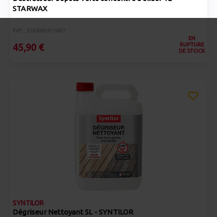
STARWAX
Réf : 3365000011607
EN
RUPTURE
45,90 €
DE STOCK
SYNTILOR
Dégriseur Nettoyant 5L - SYNTILOR