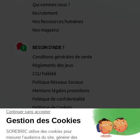
Qui sommes nous ?
Recrutement
Nos Ressources humaines
Nos magasins
BESOIN D'AIDE ?
Conditions générales de vente
Règlements des jeux
CGU Fidélité
Politique Réseaux Sociaux
Mentions légales promotions
Politique de confidentialité
Politique de Cookies
Mentions légales
Mentions phytopharmaceutiques