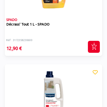
SPADO
Décrass' Tout 1 L - SPADO
Réf : 3172358230600
12,90 €