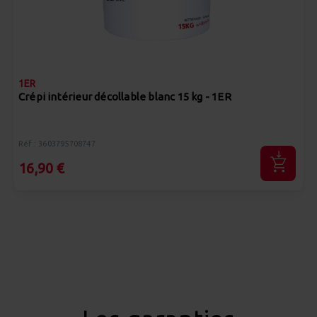
1ER
Crépi intérieur décollable blanc 15 kg - 1ER
Réf : 3603795708747
16,90 €