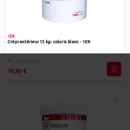
1ER
Crépi extérieur 15 kg- coloris blanc - 1ER
Réf : 3603795708792
16,90 €