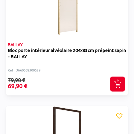
BALLAY
Bloc porte intérieur alvéolaire 204x83cm prépeint sapin
- BALLAY
Réf : 3660568300539
79,90 €
69,90 €