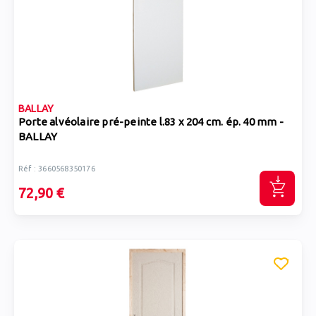
BALLAY
Porte alvéolaire pré-peinte l.83 x 204 cm. ép. 40 mm -
BALLAY
Réf : 3660568350176
72,90 €