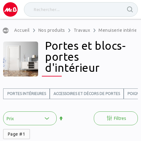
Accueil
Nos produits
Travaux
Menuiserie intérieu
Portes et blocs-
portes
d'intérieur
PORTES INTÉRIEURES
ACCESSOIRES ET DÉCORS DE PORTES
POIGNÉ
Par
ordre
Filtres
décroissant
Page #1