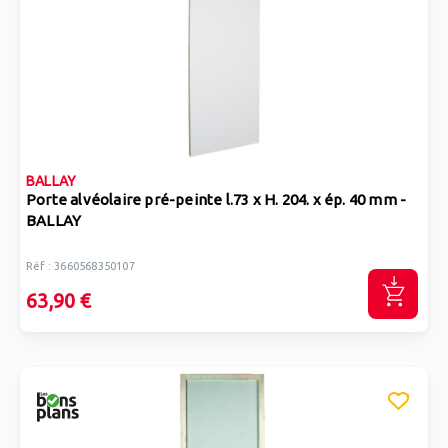
BALLAY
Porte alvéolaire pré-peinte l.73 x H. 204. x ép. 40 mm -
BALLAY
Réf : 3660568350107
63,90 €