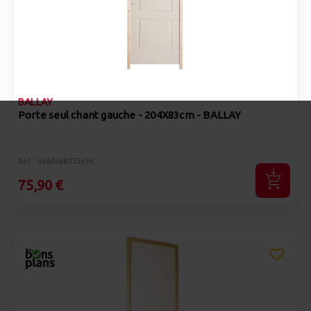
BALLAY
Porte seul chant gauche - 204X83cm - BALLAY
Réf : 3660568353696
75,90 €