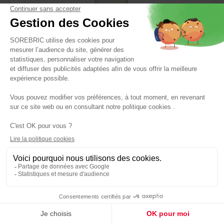
BALLAY
Bloc-Porte Alvéolaire Chapeau de Gendarme Eco
204X73 Cm - BALLAY
Réf : 3660568309334
89,90 €
Panier