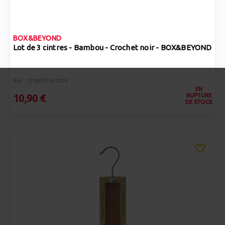
BOX&BEYOND
Lot de 3 cintres - Bambou - Crochet noir - BOX&BEYOND
Réf : 3700377337309
EN
RUPTURE
10,90 €
DE STOCK