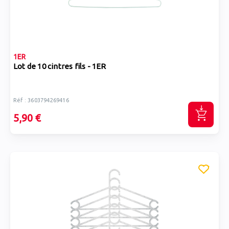
1ER
Lot de 10 cintres fils - 1ER
Réf : 3603794269416
5,90 €