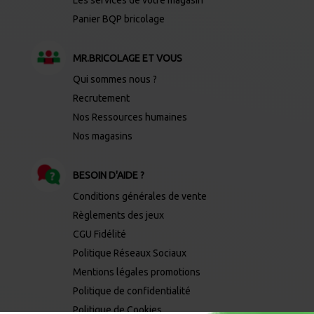
Panier BQP bricolage
MR.BRICOLAGE ET VOUS
Qui sommes nous ?
Recrutement
Nos Ressources humaines
Nos magasins
BESOIN D'AIDE ?
Conditions générales de vente
Règlements des jeux
CGU Fidélité
Politique Réseaux Sociaux
Mentions légales promotions
Politique de confidentialité
Politique de Cookies