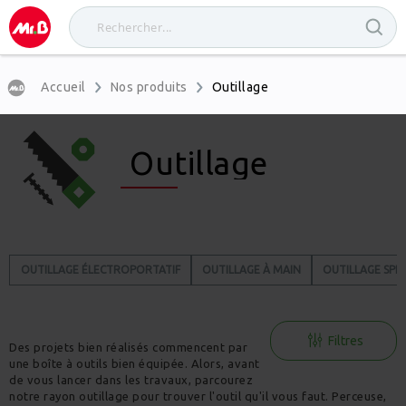
Accueil
Nos produits
Outillage
Outillage
OUTILLAGE ÉLECTROPORTATIF
OUTILLAGE À MAIN
OUTILLAGE SPÉC
Filtres
Des projets bien réalisés commencent par
une boîte à outils bien équipée. Alors, avant
de vous lancer dans les travaux, parcourez
notre rayon outillage pour trouver l'outil qu'il vous faut. Perceuse,