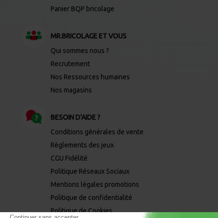
Panier BQP bricolage
MR.BRICOLAGE ET VOUS
Qui sommes nous ?
Recrutement
Nos Ressources humaines
Nos magasins
BESOIN D'AIDE ?
Conditions générales de vente
Règlements des jeux
CGU Fidélité
Politique Réseaux Sociaux
Mentions légales promotions
Politique de confidentialité
Politique de Cookies